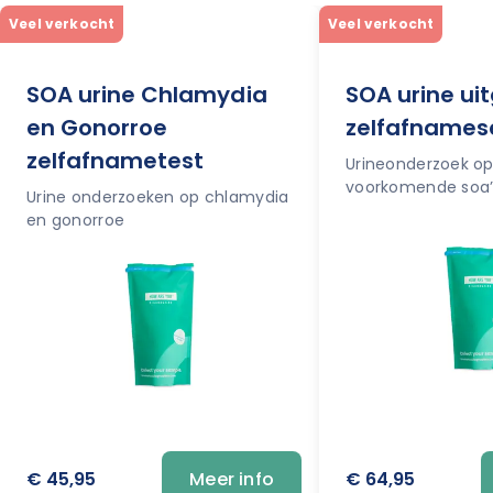
Veel verkocht
Veel verkocht
SOA urine Chlamydia
SOA urine ui
en Gonorroe
zelfafnames
zelfafnametest
Urineonderzoek op 
voorkomende soa’
Urine onderzoeken op chlamydia
en gonorroe
€ 45,95
€ 64,95
Meer info