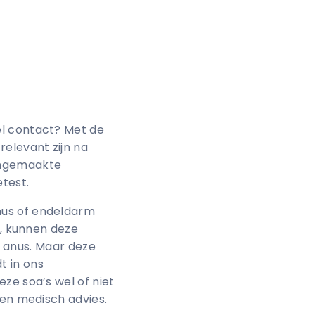
el contact? Met de
relevant zijn na
oongemaakte
etest.
nus of endeldarm
n, kunnen deze
de anus. Maar deze
t in ons
ze soa’s wel of niet
een medisch advies.