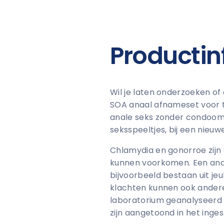
Productin
Wil je laten onderzoeken o
SOA anaal afnameset voor th
anale seks zonder condoom,
seksspeeltjes, bij een nieu
Chlamydia en gonorroe zijn
kunnen voorkomen. Een anale 
bijvoorbeeld bestaan uit jeuk
klachten kunnen ook ander
laboratorium geanalyseerd o
zijn aangetoond in het inge