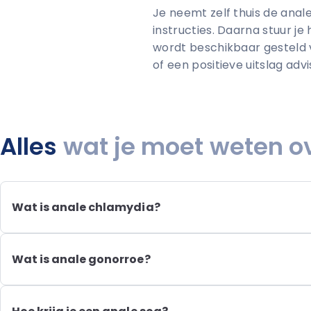
Je neemt zelf thuis de ana
instructies. Daarna stuur je
wordt beschikbaar gesteld vi
of een positieve uitslag adv
Alles
wat je moet weten ov
Wat is anale chlamydia?
Anale chlamydia is een chlamydia die in de anus of endel
Deze soa wordt veroorzaakt door een bacterie en geeft niet a
wel klachten zijn, kunnen deze bijvoorbeeld bestaan uit jeuk, ir
Wat is anale gonorroe?
afscheiding, slijm of bloedverlies rond de anus.
Anale gonorroe is een gonorroe die in de anus of endeldar
soa wordt veroorzaakt door een bacterie en geeft vaak geen
Soms kunnen klachten ontstaan zoals jeuk, irritatie, pijn, afsc