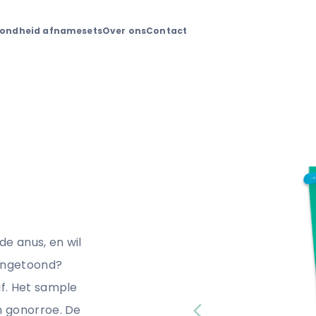
ondheid afnamesets
Over ons
Contact
e anus, en wil
aangetoond?
f. Het sample
n gonorroe. De