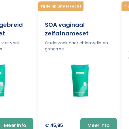
Tijdelijk uitverkocht
Ti
tgebreid
SOA vaginaal
et
zelfafnameset
vier veel
Onderzoek naar chlamydia en
s
gonorroe
€ 45,95
Meer info
Meer info