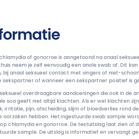
formatie
f chlamydia of gonorroe is aangetoond na anaal seksue
uis neem je zelf eenvoudig een anale swab af. Dit kan 
 bij anaal seksueel contact met vingers of niet-sch
we sekspartner of wanneer een sekspartner positief is g
 seksueel overdraagbare aandoeningen die ook in de a
soa geeft niet altijd klachten. Als er wel klachten zij
, irritatie, pijn, afscheiding, slijm of bloedverlies rond 
e oorzaken hebben. Het ingestuurde swab sample word
p chlamydia en gonorroe. De testuitslag laat zien of de
stuurde sample. De uitslag is informatief en vervangt g