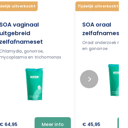
jdelijk uitverkocht
Tijdelijk uitverkocht
SOA vaginaal
SOA oraal
uitgebreid
zelfafnameset
zelfafnameset
Oraal onderzoek naar
en gonorroe
Chlamydia, gonorroe,
mycoplasma en trichomonas
€ 64,95
€ 45,95
Meer info
M