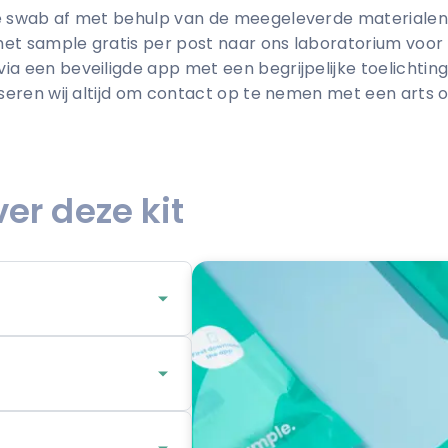
le swab af met behulp van de meegeleverde materialen 
 het sample gratis per post naar ons laboratorium voor 
a een beveiligde app met een begrijpelijke toelichting. B
iseren wij altijd om contact op te nemen met een arts o
er deze kit
darm kan voorkomen.
ltijd klachten. Als er
ritatie, pijn,
m kan voorkomen. Deze
 duidelijke klachten.
heiding, slijm of