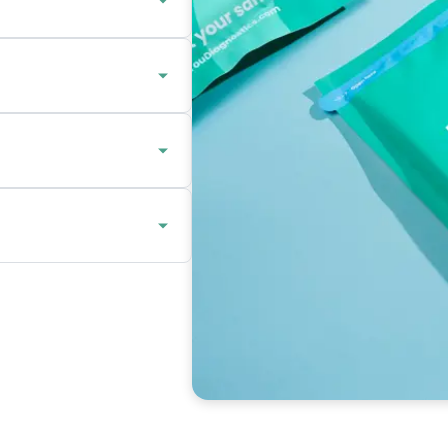
dere oorzaken hebben.
act met iemand die
le seks zonder condoom,
an niet-
nen aanwezig zijn
oen vanaf 2 weken na
 de windowperiode: de
op een soa aantoonbaar
 twijfel je, neem dan
 met behulp van de
tuur je het sample
lag wordt beschikbaar
ing.
rgprofessional om de
ing en vervolgstappen
wnloaden en meenemen
 kunnen laten adviseren