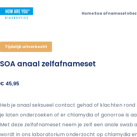
Home
Soa afnamesets
Gez
Tijdelijk uitverkocht
SOA anaal zelfafnameset
€ 45,95
Heb je anaal seksueel contact gehad of klachten rond d
je laten onderzoeken of er chlamydia of gonorroe is 
Met deze zelfafnameset neem je zelf een anale swab a
wordt in ons laboratorium onderzocht op chlamydia e