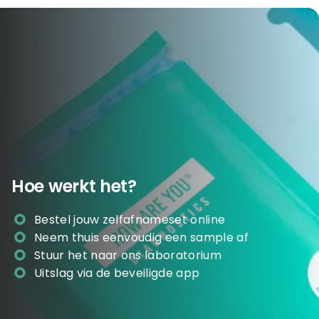
passend zijn. Je kunt de uitslag via de beveiligde app
uitslag hebt, is het verstandig om seksueel contact te
downloaden en meenemen naar je afspraak. Informeer
vermijden of een condoom te gebruiken.
je sekspartner(s), zodat zij zich kunnen laten adviseren of
onderzoeken. Bij twijfel of klachten adviseren wij om
contact op te nemen met een arts of zorgprofessional.
Hoe werkt het?
Bestel jouw zelfafnameset online
Neem thuis eenvoudig een sample af
Stuur het naar ons laboratorium
Uitslag via de beveiligde app