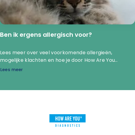
Ben ik ergens allergisch voor?
Lees meer over veel voorkomende allergieën,
mogelijke klachten en hoe je door How Are You
Diagnostics makkelijk jouw sample kunt laten
Lees meer
onderzoeken.