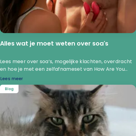
Alles wat je moet weten over soa's
Lees meer over soa’s, mogelijke klachten, overdracht
en hoe je met een zelfafnameset van How Are You
Diagnostics soa’s discreet kunt laten onderzoeken.
Lees meer
Blog