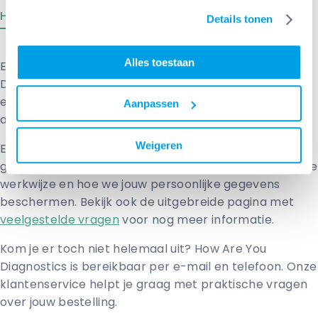
Handig om te weten
Details tonen
Alles toestaan
Een thuismonsterafnameset bestel je niet zomaar.
Daarom leggen we helder uit wat je kunt verwachten
en welke stappen erbij horen. Hier vind je duidelijke
Aanpassen
antwoorden op vragen die vaak terugkomen.
Weigeren
Elke productpagina geeft specifieke uitleg over de
gekozen afnameset. Daarnaast zijn we open over onze
werkwijze en hoe we jouw persoonlijke gegevens
beschermen. Bekijk ook de uitgebreide pagina met
veelgestelde vragen
voor nog meer informatie.
Kom je er toch niet helemaal uit? How Are You
Diagnostics is bereikbaar per e-mail en telefoon. Onze
klantenservice helpt je graag met praktische vragen
over jouw bestelling.