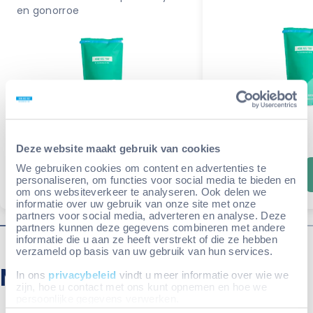
en gonorroe
Deze website maakt gebruik van cookies
We gebruiken cookies om content en advertenties te
€ 45,95
€ 64,95
Meer info
personaliseren, om functies voor social media te bieden en
om ons websiteverkeer te analyseren. Ook delen we
informatie over uw gebruik van onze site met onze
partners voor social media, adverteren en analyse. Deze
partners kunnen deze gegevens combineren met andere
informatie die u aan ze heeft verstrekt of die ze hebben
verzameld op basis van uw gebruik van hun services.
Meestgestelde vragen
In ons
privacybeleid
vindt u meer informatie over wie we
zijn, hoe u contact met ons kunt opnemen en hoe we
persoonlijke gegevens verwerken.