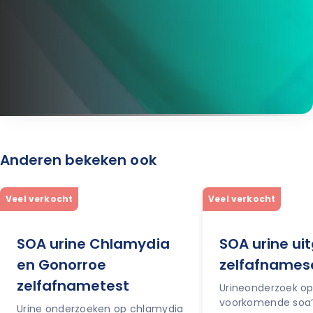
Anderen bekeken ook
Veel verkocht
Veel verkocht
SOA urine Chlamydia
SOA urine ui
en Gonorroe
zelfafnames
zelfafnametest
Urineonderzoek op 
voorkomende soa’
Urine onderzoeken op chlamydia