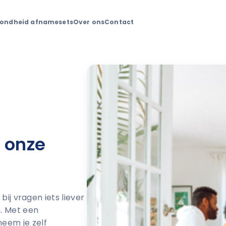
ondheid afnamesets
Over ons
Contact
n onze
bij vragen iets liever
. Met een
eem je zelf