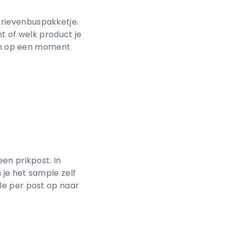
rievenbuspakketje.
t of welk product je
nen op een moment
en prikpost. In
 je het sample zelf
le per post op naar