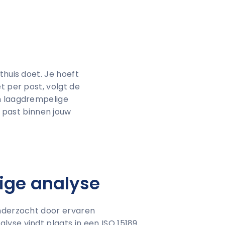
thuis doet. Je hoeft
t per post, volgt de
en laagdrempelige
 past binnen jouw
ige analyse
nderzocht door ervaren
yse vindt plaats in een ISO 15189