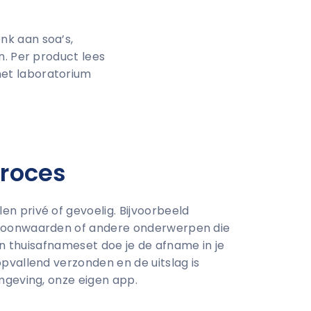
nk aan soa’s,
n. Per product lees
het laboratorium
proces
 privé of gevoelig. Bijvoorbeeld
moonwaarden of andere onderwerpen die
 een thuisafnameset doe je de afname in je
pvallend verzonden en de uitslag is
mgeving, onze eigen app.