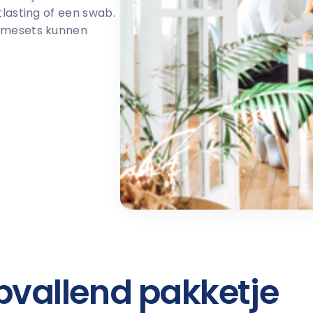
tlasting of een swab.
fnamesets kunnen
opvallend pakketje