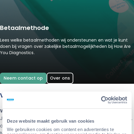
Betaalmethode
Lees welke betaalmethoden wij ondersteunen en wat je kunt
doen bij vragen over zakelijke betaalmogelijkheden bij How Are
You Diagnostics.
Neem contact op
Over ons
Veelgestelde vragen
Welke betaalmethodes worden ondersteund?
Je kunt bij How Are You Diagnostics betalen met iDEAL
Deze website maakt gebruik van cookies
of creditcard. iDEAL, binnenkort bekend als Wero, is in
We gebruiken cookies om content en advertenties te
Nederland een veelgebruikte betaalmethode. Tijdens