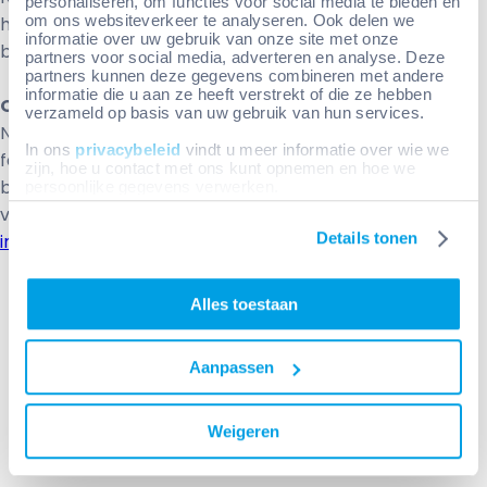
personaliseren, om functies voor social media te bieden en
om ons websiteverkeer te analyseren. Ook delen we
het afrekenen kies je zelf welke beschikbare
informatie over uw gebruik van onze site met onze
betaalmethode je wilt gebruiken.
partners voor social media, adverteren en analyse. Deze
partners kunnen deze gegevens combineren met andere
informatie die u aan ze heeft verstrekt of die ze hebben
Ondersteunen jullie ook betaling op factuur?
verzameld op basis van uw gebruik van hun services.
Nee, wij bieden op dit moment geen betaling op
In ons
privacybeleid
vindt u meer informatie over wie we
factuur aan. Heb je een zakelijke vraag over
zijn, hoe u contact met ons kunt opnemen en hoe we
betaalmogelijkheden? Neem dan contact met ons op
persoonlijke gegevens verwerken.
via het
contactformulier
of stuur een e-mail naar
Details tonen
info@howareyoudiagnostics.com
.
Alles toestaan
Aanpassen
Wij bieden handige afnamesets voor thuis, met
Weigeren
deskundige analyse in ons eigen laboratorium.