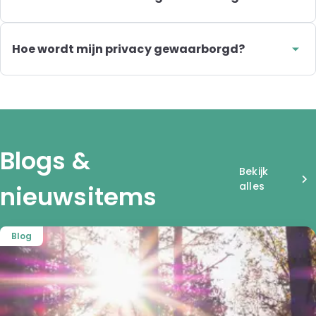
ontvangt de uitslag via een beveiligde omgeving, samen
De verzending naar het laboratorium per post duurt circa
met een resultaatrapport waarin staat wat er is
1 tot 2 werkdagen. Na ontvangst van het sample in het
onderzocht. Dit rapport kun je meenemen naar de
laboratorium ontvang je de uitslag meestal binnen 5
huisarts voor verdere bespreking. Lees meer over onze
Hoe wordt mijn privacy gewaarborgd?
werkdagen via de beveiligde How Are You Diagnostics
certificeringen en protocollen
.
Onze thuismonsterafnamesets worden verzonden in een
app. Je krijgt een melding zodra de uitslag klaarstaat.
neutrale verpakking en de verwerking van
Soms geldt een andere verwerkingstijd. Dit staat dan
persoonsgegevens vindt plaats conform de geldende
vermeld in de informatiebrief of op de productpagina op
privacywetgeving. De persoon die de test in het lab
de website.
uitvoert, heeft geen toegang tot jouw gegevens. De
testuitslag is alleen zichtbaar via de beveiligde app of
Blogs &
online omgeving.
Bekijk
alles
nieuwsitems
Blog