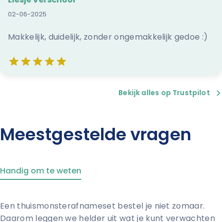
02-06-2025
Makkelijk, duidelijk, zonder ongemakkelijk gedoe :)
Bekijk alles op Trustpilot
Deze website maakt gebruik van cookies
We gebruiken cookies om content en advertenties te
Meestgestelde vragen
personaliseren, om functies voor social media te bieden en
om ons websiteverkeer te analyseren. Ook delen we
informatie over uw gebruik van onze site met onze
partners voor social media, adverteren en analyse. Deze
partners kunnen deze gegevens combineren met andere
Handig om te weten
informatie die u aan ze heeft verstrekt of die ze hebben
verzameld op basis van uw gebruik van hun services.
In ons
privacybeleid
vindt u meer informatie over wie we
Een thuismonsterafnameset bestel je niet zomaar.
zijn, hoe u contact met ons kunt opnemen en hoe we
persoonlijke gegevens verwerken.
Daarom leggen we helder uit wat je kunt verwachten