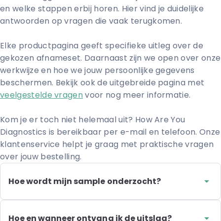
en welke stappen erbij horen. Hier vind je duidelijke
Details tonen
antwoorden op vragen die vaak terugkomen.
Elke productpagina geeft specifieke uitleg over de
Alles toestaan
gekozen afnameset. Daarnaast zijn we open over onze
werkwijze en hoe we jouw persoonlijke gegevens
Aanpassen
beschermen. Bekijk ook de uitgebreide pagina met
veelgestelde vragen
voor nog meer informatie.
Weigeren
Kom je er toch niet helemaal uit? How Are You
Diagnostics is bereikbaar per e-mail en telefoon. Onze
klantenservice helpt je graag met praktische vragen
over jouw bestelling.
Hoe wordt mijn sample onderzocht?
Je sample wordt onderzocht in het laboratorium van How
Are You Diagnostics. Ervaren laboranten voeren de test
uit volgens vastgelegde processen en werkinstructies. Je
Hoe en wanneer ontvang ik de uitslag?