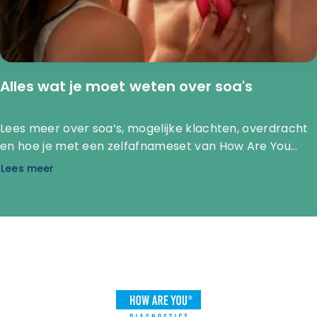
Alles wat je moet weten over soa's
Lees meer over soa’s, mogelijke klachten, overdracht
en hoe je met een zelfafnameset van How Are You
Diagnostics soa’s discreet kunt laten onderzoeken.
Lees meer