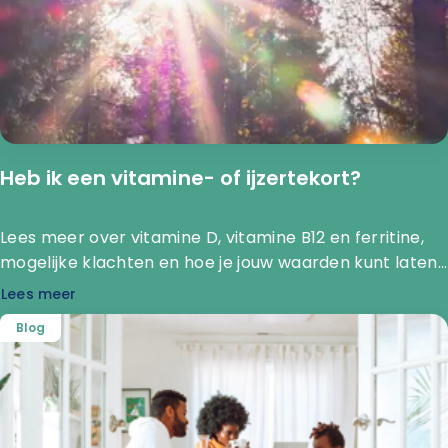
Heb ik een vitamine- of ijzertekort?
Lees meer over vitamine D, vitamine B12 en ferritine,
mogelijke klachten en hoe je jouw waarden kunt laten
onderzoeken door How Are You Diagnostics.
Lees meer
Blog