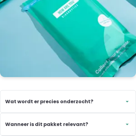
Wat wordt er precies onderzocht?
Met het Cholesterol pakket worden HDL-cholesterol, LDL-
cholesterol, totaal cholesterol, de verhouding tussen HDL
en totaal cholesterol en triglyceriden onderzocht. Dit zijn
Wanneer is dit pakket relevant?
vetwaarden in het bloed die samen informatie geven
Dit zelfafnamepakket kan relevant zijn wanneer je vragen
over je cholesterolwaarden op het moment van afname.