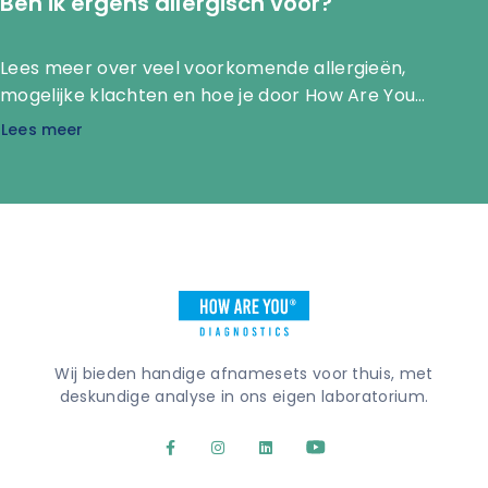
Ben ik ergens allergisch voor?
Lees meer over veel voorkomende allergieën,
mogelijke klachten en hoe je door How Are You
Diagnostics makkelijk jouw sample kunt laten
Lees meer
onderzoeken.
Wij bieden handige afnamesets voor thuis, met
deskundige analyse in ons eigen laboratorium.