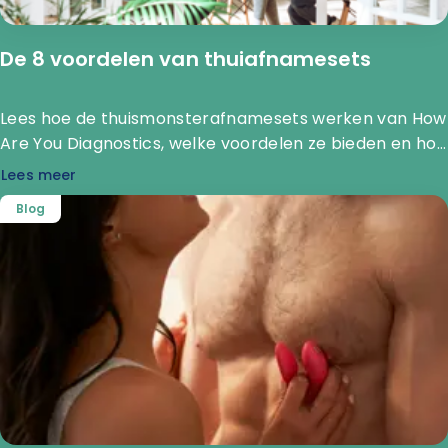
De 8 voordelen van thuiafnamesets
Lees hoe de thuismonsterafnamesets werken van How
Are You Diagnostics, welke voordelen ze bieden en hoe
jouw sample in het laboratorium wordt onderzocht.
Lees meer
Blog