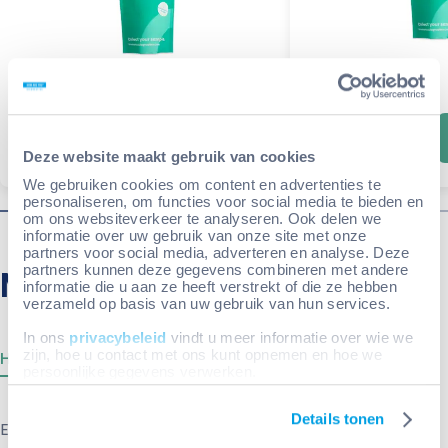
€ 45,95
€ 64,95
Meer info
Deze website maakt gebruik van cookies
We gebruiken cookies om content en advertenties te
personaliseren, om functies voor social media te bieden en
om ons websiteverkeer te analyseren. Ook delen we
informatie over uw gebruik van onze site met onze
partners voor social media, adverteren en analyse. Deze
Meestgestelde vragen
partners kunnen deze gegevens combineren met andere
informatie die u aan ze heeft verstrekt of die ze hebben
verzameld op basis van uw gebruik van hun services.
In ons
privacybeleid
vindt u meer informatie over wie we
zijn, hoe u contact met ons kunt opnemen en hoe we
Handig om te weten
persoonlijke gegevens verwerken.
Details tonen
Een thuismonsterafnameset bestel je niet zomaar.