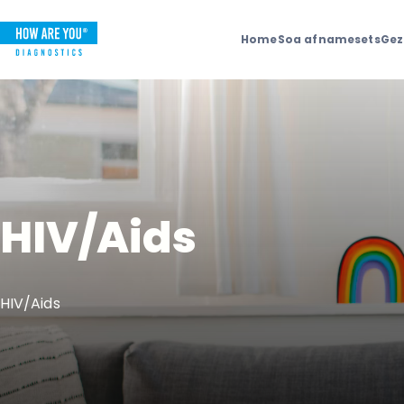
Home
Soa afnamesets
Gez
HIV/Aids
HIV/Aids