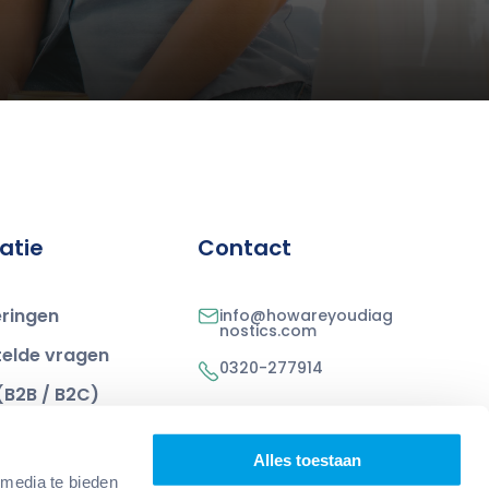
atie
Contact
eringen
info@howareyoudiag
nostics.com
telde vragen
0320-277914
(B2B / B2C)
Poseidonweg 11, 8239
DK Lelystad
 nieuws
Alles toestaan
s
 media te bieden