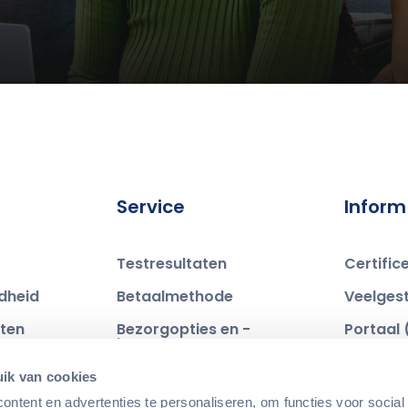
Service
Inform
Testresultaten
Certific
dheid
Betaalmethode
Veelges
cten
Bezorgopties en -
Portaal 
kosten
Blogs &
Bestelling retourneren
ik van cookies
Over on
ntent en advertenties te personaliseren, om functies voor social